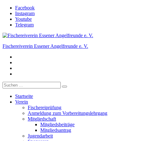
Zum
Facebook
Inhalt
Instagram
springen
Youtube
Telegram
Fischereiverein Essener Angelfreunde e. V.
Facebook
Der Angelverein in Essen.
Instagram
Youtube
Telegram
Suche
nach:
Startseite
Verein
Fischereiprüfung
Anmeldung zum Vorbereitungslehrgang
Mitgliedschaft
Mitgliedsbeiträge
Mitgliedsantrag
Jugendarbeit