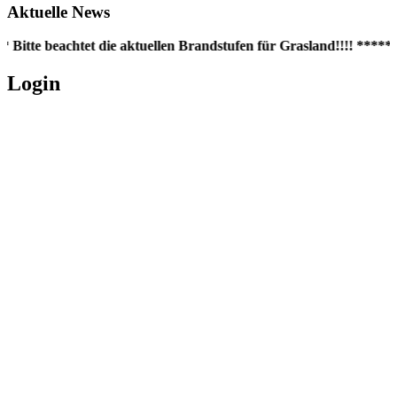
Aktuelle News
 Bitte beachtet die aktuellen Brandstufen für Grasland!!!! ***** 
Login
Username oder E-Mail
*
Passwort
*
Angemeldet bleiben
Registrieren
Passwort vergessen?