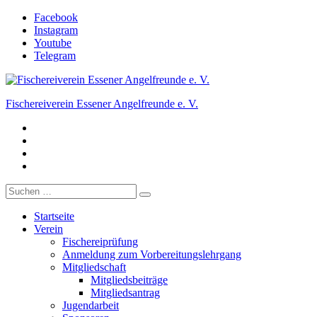
Zum
Facebook
Inhalt
Instagram
springen
Youtube
Telegram
Fischereiverein Essener Angelfreunde e. V.
Facebook
Der Angelverein in Essen.
Instagram
Youtube
Telegram
Suche
nach:
Startseite
Verein
Fischereiprüfung
Anmeldung zum Vorbereitungslehrgang
Mitgliedschaft
Mitgliedsbeiträge
Mitgliedsantrag
Jugendarbeit