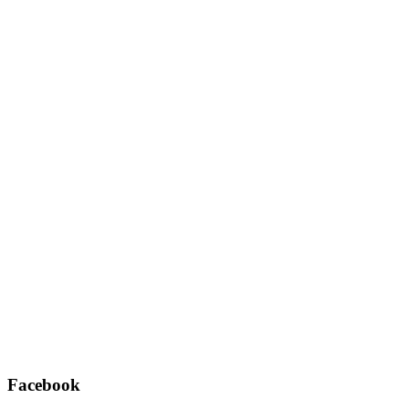
Username oder E-Mail
*
Passwort
*
Angemeldet bleiben
Registrieren
Passwort vergessen?
Facebook