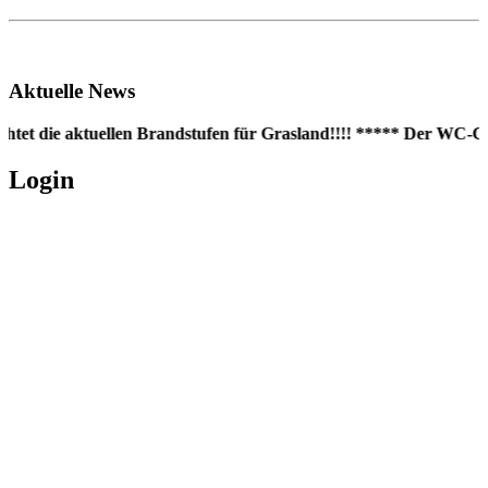
Aktuelle News
htet die aktuellen Brandstufen für Grasland!!!! ***** Der WC-Con
Login
Username oder E-Mail
*
Passwort
*
Angemeldet bleiben