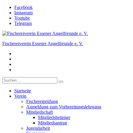
Zum
Facebook
Inhalt
Instagram
springen
Youtube
Telegram
Fischereiverein Essener Angelfreunde e. V.
Facebook
Der Angelverein in Essen.
Instagram
Youtube
Telegram
Suche
nach:
Startseite
Verein
Fischereiprüfung
Anmeldung zum Vorbereitungslehrgang
Mitgliedschaft
Mitgliedsbeiträge
Mitgliedsantrag
Jugendarbeit