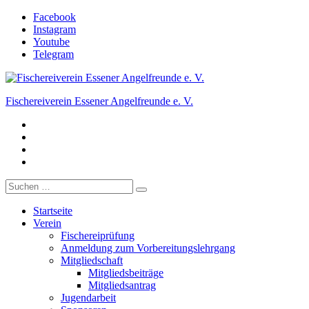
Zum
Facebook
Inhalt
Instagram
springen
Youtube
Telegram
Fischereiverein Essener Angelfreunde e. V.
Facebook
Der Angelverein in Essen.
Instagram
Youtube
Telegram
Suche
nach:
Startseite
Verein
Fischereiprüfung
Anmeldung zum Vorbereitungslehrgang
Mitgliedschaft
Mitgliedsbeiträge
Mitgliedsantrag
Jugendarbeit