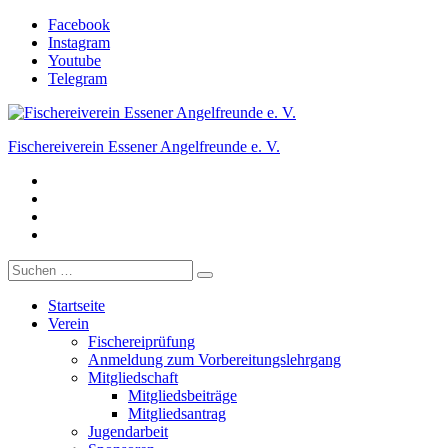
Zum
Facebook
Inhalt
Instagram
springen
Youtube
Telegram
Fischereiverein Essener Angelfreunde e. V.
Facebook
Der Angelverein in Essen.
Instagram
Youtube
Telegram
Suche
nach:
Startseite
Verein
Fischereiprüfung
Anmeldung zum Vorbereitungslehrgang
Mitgliedschaft
Mitgliedsbeiträge
Mitgliedsantrag
Jugendarbeit