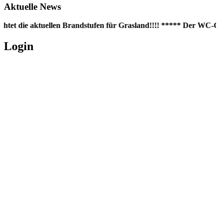
Aktuelle News
htet die aktuellen Brandstufen für Grasland!!!! ***** Der WC-Con
Login
Username oder E-Mail
*
Passwort
*
Angemeldet bleiben
Registrieren
Passwort vergessen?