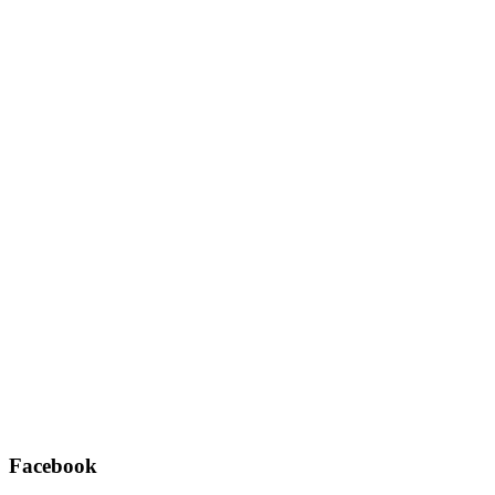
Username oder E-Mail
*
Passwort
*
Angemeldet bleiben
Registrieren
Passwort vergessen?
Facebook