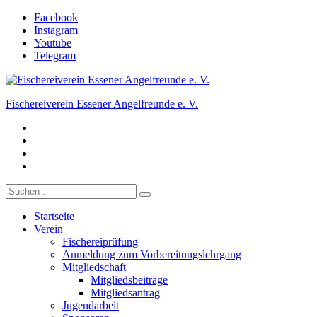
Zum
Facebook
Inhalt
Instagram
springen
Youtube
Telegram
Fischereiverein Essener Angelfreunde e. V.
Facebook
Der Angelverein in Essen.
Instagram
Youtube
Telegram
Suche
nach:
Startseite
Verein
Fischereiprüfung
Anmeldung zum Vorbereitungslehrgang
Mitgliedschaft
Mitgliedsbeiträge
Mitgliedsantrag
Jugendarbeit