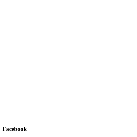
Username oder E-Mail
*
Passwort
*
Angemeldet bleiben
Registrieren
Passwort vergessen?
Facebook