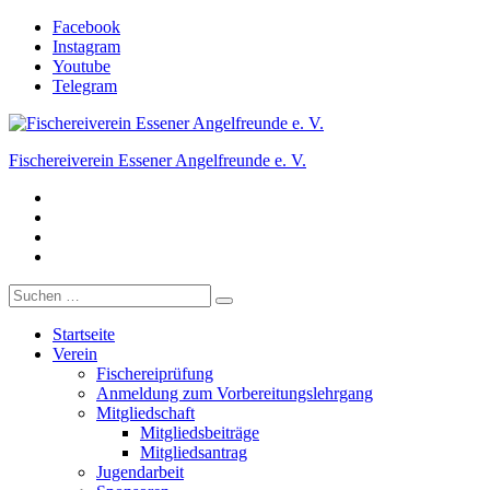
Zum
Facebook
Inhalt
Instagram
springen
Youtube
Telegram
Fischereiverein Essener Angelfreunde e. V.
Facebook
Der Angelverein in Essen.
Instagram
Youtube
Telegram
Suche
nach:
Startseite
Verein
Fischereiprüfung
Anmeldung zum Vorbereitungslehrgang
Mitgliedschaft
Mitgliedsbeiträge
Mitgliedsantrag
Jugendarbeit