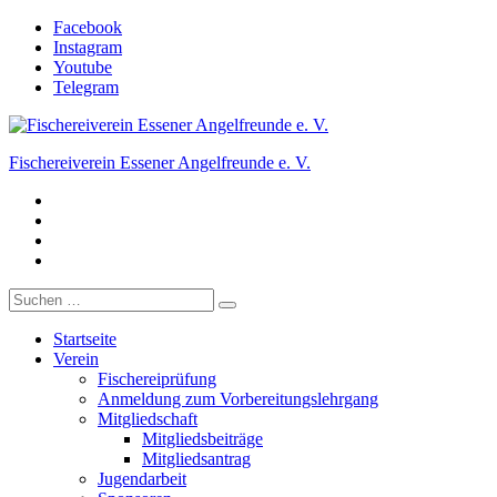
Zum
Facebook
Inhalt
Instagram
springen
Youtube
Telegram
Fischereiverein Essener Angelfreunde e. V.
Facebook
Der Angelverein in Essen.
Instagram
Youtube
Telegram
Suche
nach:
Startseite
Verein
Fischereiprüfung
Anmeldung zum Vorbereitungslehrgang
Mitgliedschaft
Mitgliedsbeiträge
Mitgliedsantrag
Jugendarbeit