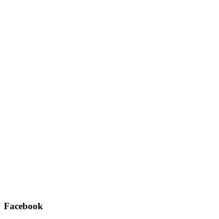
Username oder E-Mail
*
Passwort
*
Angemeldet bleiben
Registrieren
Passwort vergessen?
Facebook