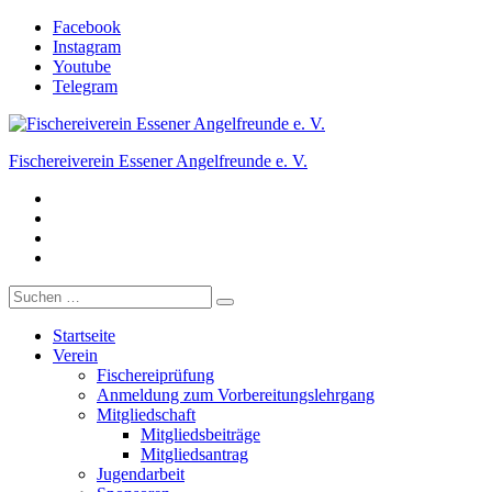
Zum
Facebook
Inhalt
Instagram
springen
Youtube
Telegram
Fischereiverein Essener Angelfreunde e. V.
Facebook
Der Angelverein in Essen.
Instagram
Youtube
Telegram
Suche
nach:
Startseite
Verein
Fischereiprüfung
Anmeldung zum Vorbereitungslehrgang
Mitgliedschaft
Mitgliedsbeiträge
Mitgliedsantrag
Jugendarbeit