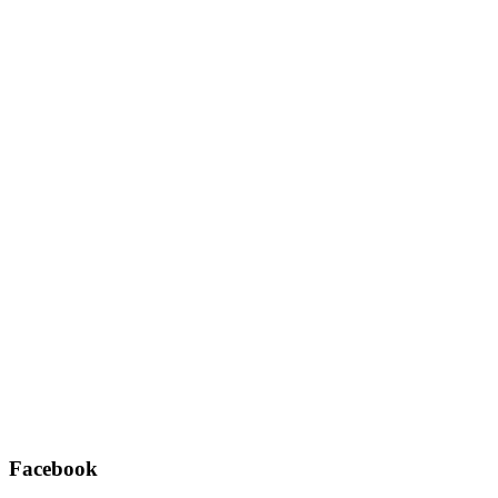
Username oder E-Mail
*
Passwort
*
Angemeldet bleiben
Registrieren
Passwort vergessen?
Facebook