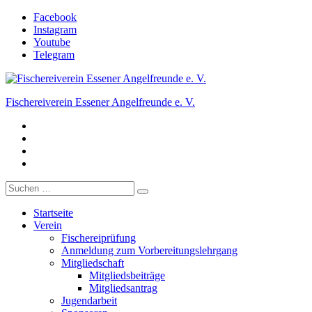
Zum
Facebook
Inhalt
Instagram
springen
Youtube
Telegram
Fischereiverein Essener Angelfreunde e. V.
Facebook
Der Angelverein in Essen.
Instagram
Youtube
Telegram
Suche
nach:
Startseite
Verein
Fischereiprüfung
Anmeldung zum Vorbereitungslehrgang
Mitgliedschaft
Mitgliedsbeiträge
Mitgliedsantrag
Jugendarbeit