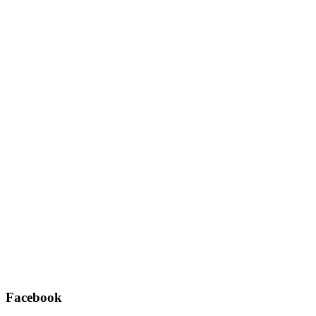
Username oder E-Mail
*
Passwort
*
Angemeldet bleiben
Registrieren
Passwort vergessen?
Facebook