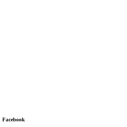
Username oder E-Mail
*
Passwort
*
Angemeldet bleiben
Registrieren
Passwort vergessen?
Facebook