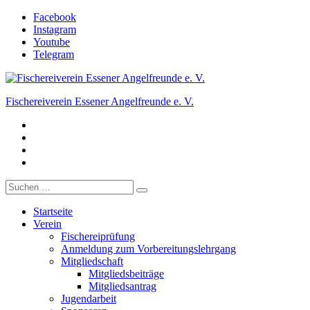
Zum
Facebook
Inhalt
Instagram
springen
Youtube
Telegram
Fischereiverein Essener Angelfreunde e. V.
Facebook
Der Angelverein in Essen.
Instagram
Youtube
Telegram
Suche
nach:
Startseite
Verein
Fischereiprüfung
Anmeldung zum Vorbereitungslehrgang
Mitgliedschaft
Mitgliedsbeiträge
Mitgliedsantrag
Jugendarbeit