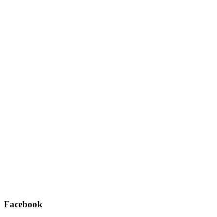
Username oder E-Mail
*
Passwort
*
Angemeldet bleiben
Registrieren
Passwort vergessen?
Facebook