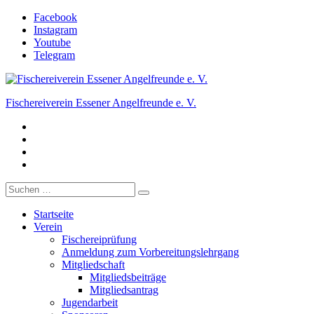
Zum
Facebook
Inhalt
Instagram
springen
Youtube
Telegram
Fischereiverein Essener Angelfreunde e. V.
Facebook
Der Angelverein in Essen.
Instagram
Youtube
Telegram
Suche
nach:
Startseite
Verein
Fischereiprüfung
Anmeldung zum Vorbereitungslehrgang
Mitgliedschaft
Mitgliedsbeiträge
Mitgliedsantrag
Jugendarbeit