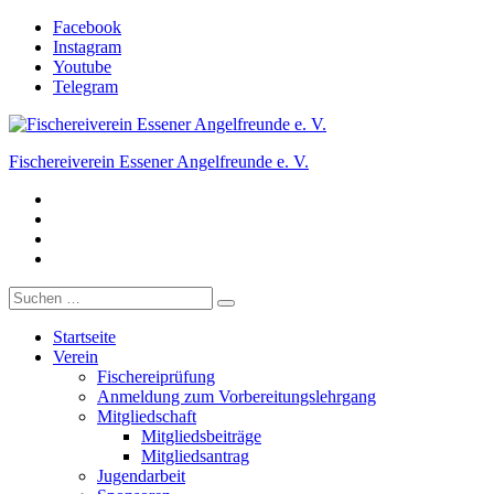
Zum
Facebook
Inhalt
Instagram
springen
Youtube
Telegram
Fischereiverein Essener Angelfreunde e. V.
Facebook
Der Angelverein in Essen.
Instagram
Youtube
Telegram
Suche
nach:
Startseite
Verein
Fischereiprüfung
Anmeldung zum Vorbereitungslehrgang
Mitgliedschaft
Mitgliedsbeiträge
Mitgliedsantrag
Jugendarbeit