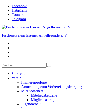
Zum
Facebook
Inhalt
Instagram
springen
Youtube
Telegram
Fischereiverein Essener Angelfreunde e. V.
Facebook
Der Angelverein in Essen.
Instagram
Youtube
Telegram
Suche
nach:
Startseite
Verein
Fischereiprüfung
Anmeldung zum Vorbereitungslehrgang
Mitgliedschaft
Mitgliedsbeiträge
Mitgliedsantrag
Jugendarbeit