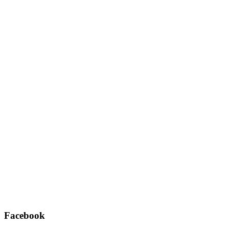
Username oder E-Mail
*
Passwort
*
Angemeldet bleiben
Registrieren
Passwort vergessen?
Facebook