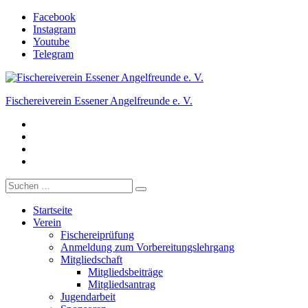
Zum
Facebook
Inhalt
Instagram
springen
Youtube
Telegram
Fischereiverein Essener Angelfreunde e. V.
Facebook
Der Angelverein in Essen.
Instagram
Youtube
Telegram
Suche
nach:
Startseite
Verein
Fischereiprüfung
Anmeldung zum Vorbereitungslehrgang
Mitgliedschaft
Mitgliedsbeiträge
Mitgliedsantrag
Jugendarbeit