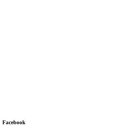
Username oder E-Mail
*
Passwort
*
Angemeldet bleiben
Registrieren
Passwort vergessen?
Facebook