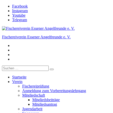
Zum
Facebook
Inhalt
Instagram
springen
Youtube
Telegram
Fischereiverein Essener Angelfreunde e. V.
Facebook
Der Angelverein in Essen.
Instagram
Youtube
Telegram
Suche
nach:
Startseite
Verein
Fischereiprüfung
Anmeldung zum Vorbereitungslehrgang
Mitgliedschaft
Mitgliedsbeiträge
Mitgliedsantrag
Jugendarbeit