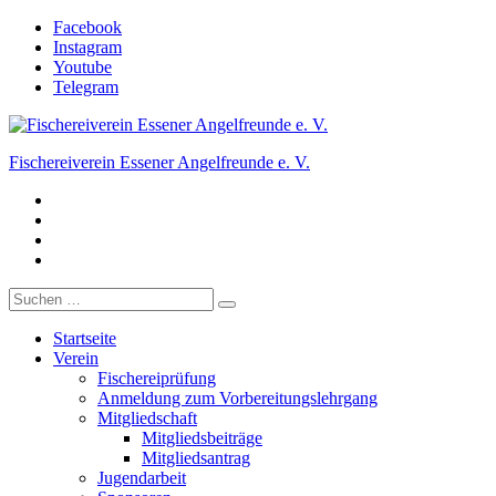
Zum
Facebook
Inhalt
Instagram
springen
Youtube
Telegram
Fischereiverein Essener Angelfreunde e. V.
Facebook
Der Angelverein in Essen.
Instagram
Youtube
Telegram
Suche
nach:
Startseite
Verein
Fischereiprüfung
Anmeldung zum Vorbereitungslehrgang
Mitgliedschaft
Mitgliedsbeiträge
Mitgliedsantrag
Jugendarbeit