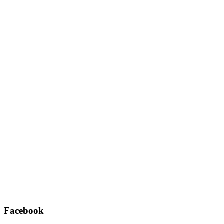
Username oder E-Mail
*
Passwort
*
Angemeldet bleiben
Registrieren
Passwort vergessen?
Facebook