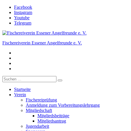
Zum
Facebook
Inhalt
Instagram
springen
Youtube
Telegram
Fischereiverein Essener Angelfreunde e. V.
Facebook
Der Angelverein in Essen.
Instagram
Youtube
Telegram
Suche
nach:
Startseite
Verein
Fischereiprüfung
Anmeldung zum Vorbereitungslehrgang
Mitgliedschaft
Mitgliedsbeiträge
Mitgliedsantrag
Jugendarbeit