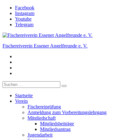
Zum
Facebook
Inhalt
Instagram
springen
Youtube
Telegram
Fischereiverein Essener Angelfreunde e. V.
Facebook
Der Angelverein in Essen.
Instagram
Youtube
Telegram
Suche
nach:
Startseite
Verein
Fischereiprüfung
Anmeldung zum Vorbereitungslehrgang
Mitgliedschaft
Mitgliedsbeiträge
Mitgliedsantrag
Jugendarbeit