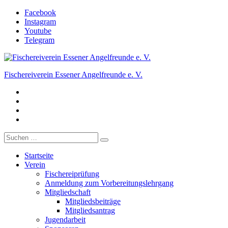
Zum
Facebook
Inhalt
Instagram
springen
Youtube
Telegram
Fischereiverein Essener Angelfreunde e. V.
Facebook
Der Angelverein in Essen.
Instagram
Youtube
Telegram
Suche
nach:
Startseite
Verein
Fischereiprüfung
Anmeldung zum Vorbereitungslehrgang
Mitgliedschaft
Mitgliedsbeiträge
Mitgliedsantrag
Jugendarbeit