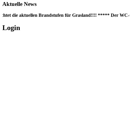
Aktuelle News
chtet die aktuellen Brandstufen für Grasland!!!! ***** Der WC-Con
Login
Username oder E-Mail
*
Passwort
*
Angemeldet bleiben
Registrieren
Passwort vergessen?