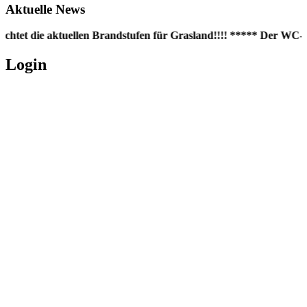
Aktuelle News
chtet die aktuellen Brandstufen für Grasland!!!! ***** Der WC-Co
Login
Username oder E-Mail
*
Passwort
*
Angemeldet bleiben
Registrieren
Passwort vergessen?