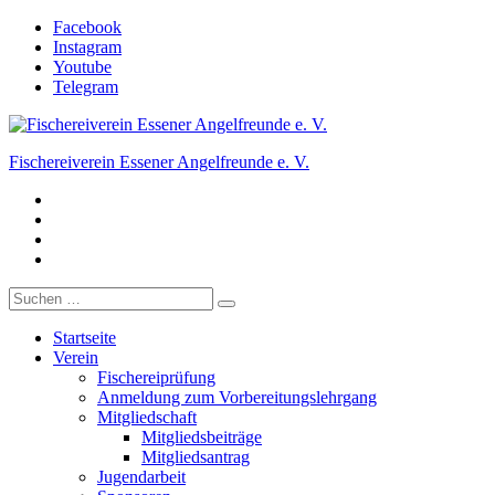
Zum
Facebook
Inhalt
Instagram
springen
Youtube
Telegram
Fischereiverein Essener Angelfreunde e. V.
Facebook
Der Angelverein in Essen.
Instagram
Youtube
Telegram
Suche
nach:
Startseite
Verein
Fischereiprüfung
Anmeldung zum Vorbereitungslehrgang
Mitgliedschaft
Mitgliedsbeiträge
Mitgliedsantrag
Jugendarbeit