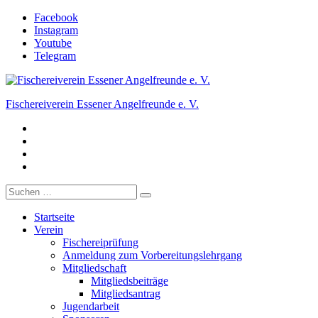
Zum
Facebook
Inhalt
Instagram
springen
Youtube
Telegram
Fischereiverein Essener Angelfreunde e. V.
Facebook
Der Angelverein in Essen.
Instagram
Youtube
Telegram
Suche
nach:
Startseite
Verein
Fischereiprüfung
Anmeldung zum Vorbereitungslehrgang
Mitgliedschaft
Mitgliedsbeiträge
Mitgliedsantrag
Jugendarbeit