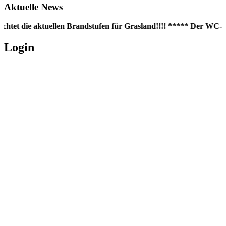
Aktuelle News
chtet die aktuellen Brandstufen für Grasland!!!! ***** Der WC-Con
Login
Username oder E-Mail
*
Passwort
*
Angemeldet bleiben
Registrieren
Passwort vergessen?