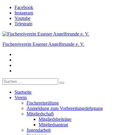
Zum
Facebook
Inhalt
Instagram
springen
Youtube
Telegram
Fischereiverein Essener Angelfreunde e. V.
Facebook
Der Angelverein in Essen.
Instagram
Youtube
Telegram
Suche
nach:
Startseite
Verein
Fischereiprüfung
Anmeldung zum Vorbereitungslehrgang
Mitgliedschaft
Mitgliedsbeiträge
Mitgliedsantrag
Jugendarbeit