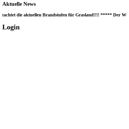
Aktuelle News
eachtet die aktuellen Brandstufen für Grasland!!!! ***** Der WC-
Login
Username oder E-Mail
*
Passwort
*
Angemeldet bleiben
Registrieren
Passwort vergessen?