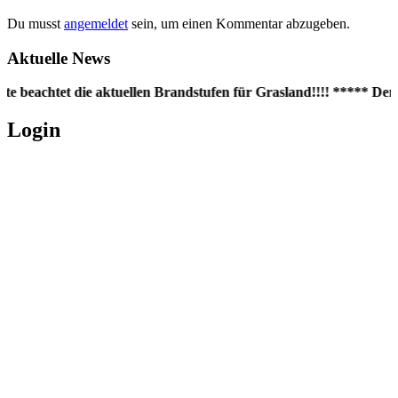
Du musst
angemeldet
sein, um einen Kommentar abzugeben.
Aktuelle News
te beachtet die aktuellen Brandstufen für Grasland!!!! ***** Der 
Login
Username oder E-Mail
*
Passwort
*
Angemeldet bleiben
Registrieren