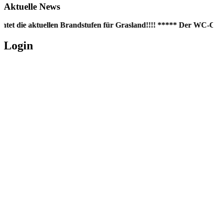
Aktuelle News
htet die aktuellen Brandstufen für Grasland!!!! ***** Der WC-Cont
Login
Username oder E-Mail
*
Passwort
*
Angemeldet bleiben
Registrieren
Passwort vergessen?