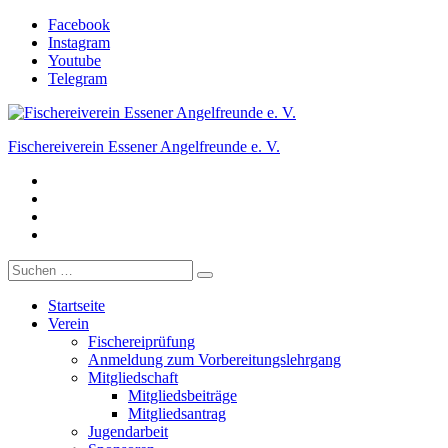
Zum
Facebook
Inhalt
Instagram
springen
Youtube
Telegram
Fischereiverein Essener Angelfreunde e. V.
Facebook
Der Angelverein in Essen.
Instagram
Youtube
Telegram
Suche
nach:
Startseite
Verein
Fischereiprüfung
Anmeldung zum Vorbereitungslehrgang
Mitgliedschaft
Mitgliedsbeiträge
Mitgliedsantrag
Jugendarbeit