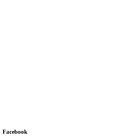
Username oder E-Mail
*
Passwort
*
Angemeldet bleiben
Registrieren
Passwort vergessen?
Facebook