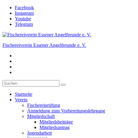
Zum
Facebook
Inhalt
Instagram
springen
Youtube
Telegram
Fischereiverein Essener Angelfreunde e. V.
Facebook
Der Angelverein in Essen.
Instagram
Youtube
Telegram
Suche
nach:
Startseite
Verein
Fischereiprüfung
Anmeldung zum Vorbereitungslehrgang
Mitgliedschaft
Mitgliedsbeiträge
Mitgliedsantrag
Jugendarbeit