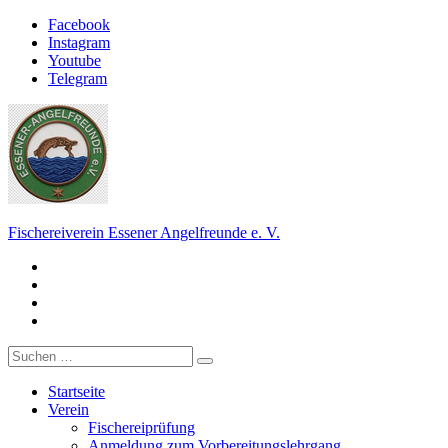
Zum
Facebook
Inhalt
Instagram
springen
Youtube
Telegram
Fischereiverein Essener Angelfreunde e. V.
Facebook
Der Angelverein in Essen.
Instagram
Youtube
Telegram
Suche
nach:
Startseite
Verein
Fischereiprüfung
Anmeldung zum Vorbereitungslehrgang