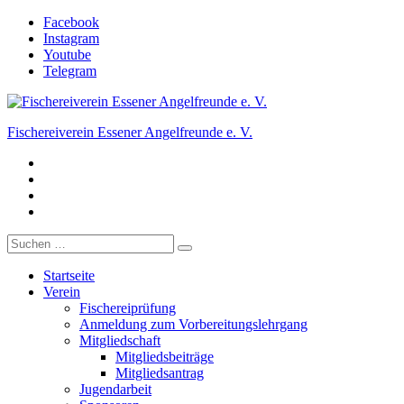
Zum
Facebook
Inhalt
Instagram
springen
Youtube
Telegram
Fischereiverein Essener Angelfreunde e. V.
Facebook
Der Angelverein in Essen.
Instagram
Youtube
Telegram
Suche
nach:
Startseite
Verein
Fischereiprüfung
Anmeldung zum Vorbereitungslehrgang
Mitgliedschaft
Mitgliedsbeiträge
Mitgliedsantrag
Jugendarbeit