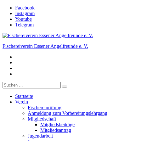
Zum
Facebook
Inhalt
Instagram
springen
Youtube
Telegram
Fischereiverein Essener Angelfreunde e. V.
Facebook
Der Angelverein in Essen.
Instagram
Youtube
Telegram
Suche
nach:
Startseite
Verein
Fischereiprüfung
Anmeldung zum Vorbereitungslehrgang
Mitgliedschaft
Mitgliedsbeiträge
Mitgliedsantrag
Jugendarbeit