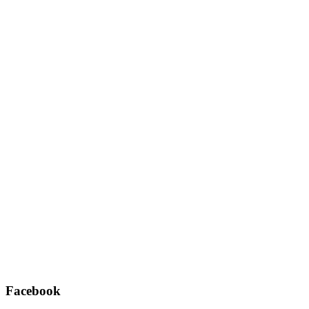
Username oder E-Mail
*
Passwort
*
Angemeldet bleiben
Registrieren
Passwort vergessen?
Facebook