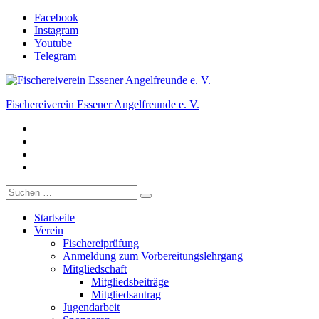
Zum
Facebook
Inhalt
Instagram
springen
Youtube
Telegram
Fischereiverein Essener Angelfreunde e. V.
Facebook
Der Angelverein in Essen.
Instagram
Youtube
Telegram
Suche
nach:
Startseite
Verein
Fischereiprüfung
Anmeldung zum Vorbereitungslehrgang
Mitgliedschaft
Mitgliedsbeiträge
Mitgliedsantrag
Jugendarbeit