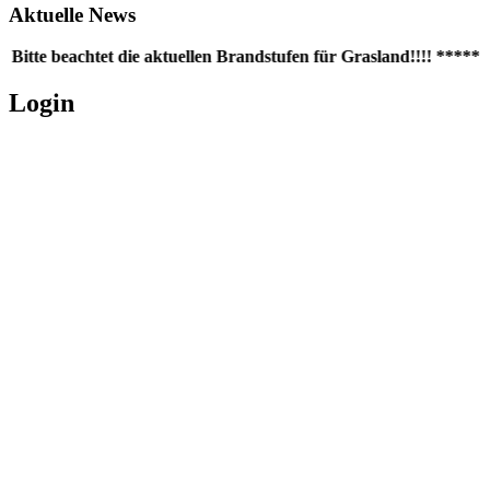
Aktuelle News
Bitte beachtet die aktuellen Brandstufen für Grasland!!!! ***** 
Login
Username oder E-Mail
*
Passwort
*
Angemeldet bleiben
Registrieren
Passwort vergessen?