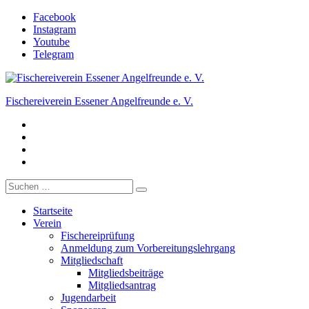
Zum
Facebook
Inhalt
Instagram
springen
Youtube
Telegram
Fischereiverein Essener Angelfreunde e. V.
Facebook
Der Angelverein in Essen.
Instagram
Youtube
Telegram
Suche
nach:
Startseite
Verein
Fischereiprüfung
Anmeldung zum Vorbereitungslehrgang
Mitgliedschaft
Mitgliedsbeiträge
Mitgliedsantrag
Jugendarbeit