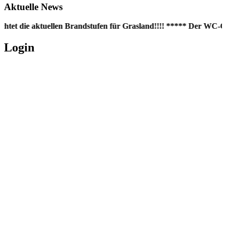
Aktuelle News
htet die aktuellen Brandstufen für Grasland!!!! ***** Der WC-Con
Login
Username oder E-Mail
*
Passwort
*
Angemeldet bleiben
Registrieren
Passwort vergessen?