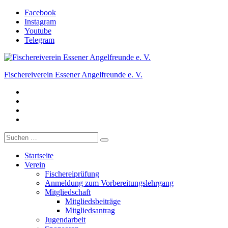
Zum
Facebook
Inhalt
Instagram
springen
Youtube
Telegram
Fischereiverein Essener Angelfreunde e. V.
Facebook
Der Angelverein in Essen.
Instagram
Youtube
Telegram
Suche
nach:
Startseite
Verein
Fischereiprüfung
Anmeldung zum Vorbereitungslehrgang
Mitgliedschaft
Mitgliedsbeiträge
Mitgliedsantrag
Jugendarbeit