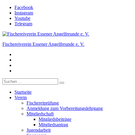
Zum
Facebook
Inhalt
Instagram
springen
Youtube
Telegram
Fischereiverein Essener Angelfreunde e. V.
Facebook
Der Angelverein in Essen.
Instagram
Youtube
Telegram
Suche
nach:
Startseite
Verein
Fischereiprüfung
Anmeldung zum Vorbereitungslehrgang
Mitgliedschaft
Mitgliedsbeiträge
Mitgliedsantrag
Jugendarbeit