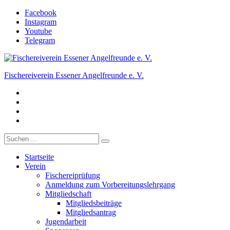
Zum
Facebook
Inhalt
Instagram
springen
Youtube
Telegram
Fischereiverein Essener Angelfreunde e. V.
Facebook
Der Angelverein in Essen.
Instagram
Youtube
Telegram
Suche
nach:
Startseite
Verein
Fischereiprüfung
Anmeldung zum Vorbereitungslehrgang
Mitgliedschaft
Mitgliedsbeiträge
Mitgliedsantrag
Jugendarbeit