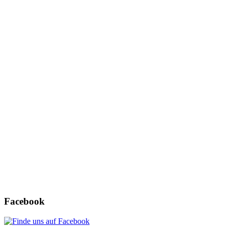
Username oder E-Mail
*
Passwort
*
Angemeldet bleiben
Registrieren
Passwort vergessen?
Facebook