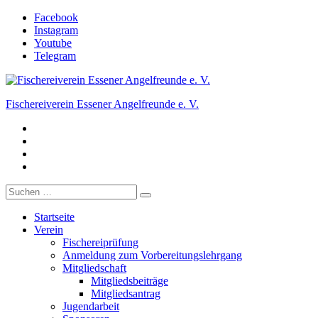
Zum
Facebook
Inhalt
Instagram
springen
Youtube
Telegram
Fischereiverein Essener Angelfreunde e. V.
Facebook
Der Angelverein in Essen.
Instagram
Youtube
Telegram
Suche
nach:
Startseite
Verein
Fischereiprüfung
Anmeldung zum Vorbereitungslehrgang
Mitgliedschaft
Mitgliedsbeiträge
Mitgliedsantrag
Jugendarbeit