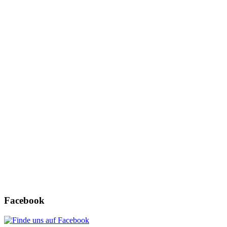
Username oder E-Mail
*
Passwort
*
Angemeldet bleiben
Registrieren
Passwort vergessen?
Facebook